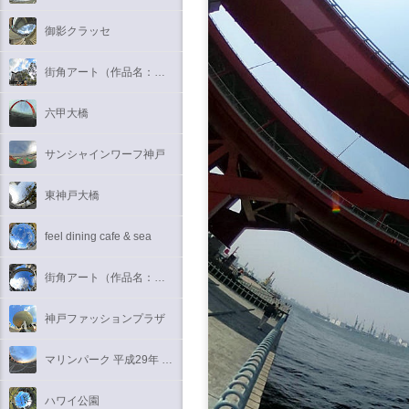
御影クラッセ
街角アート（作品名：吟遊詩人のセレナード）
六甲大橋
サンシャインワーフ神戸
東神戸大橋
feel dining cafe & sea
街角アート（作品名：瑶韻）
神戸ファッションプラザ
マリンパーク 平成29年 元旦 初日の出
ハワイ公園